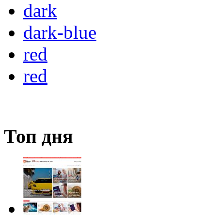
dark
dark-blue
red
red
Топ дня