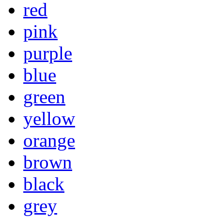
red
pink
purple
blue
green
yellow
orange
brown
black
grey