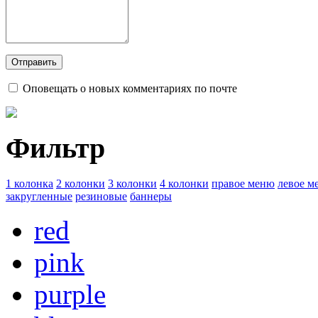
Оповещать о новых комментариях по почте
Фильтр
1 колонка
2 колонки
3 колонки
4 колонки
правое меню
левое м
закругленные
резиновые
баннеры
red
pink
purple