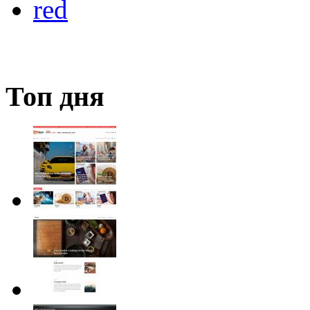
red
Топ дня