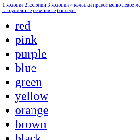
1 колонка
2 колонки
3 колонки
4 колонки
правое меню
левое м
закругленные
резиновые
баннеры
red
pink
purple
blue
green
yellow
orange
brown
black