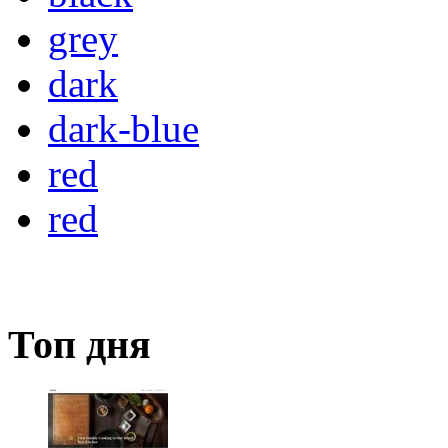
grey
dark
dark-blue
red
red
Топ дня