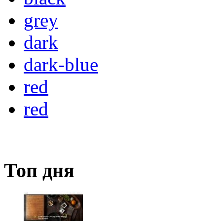
grey
dark
dark-blue
red
red
Топ дня