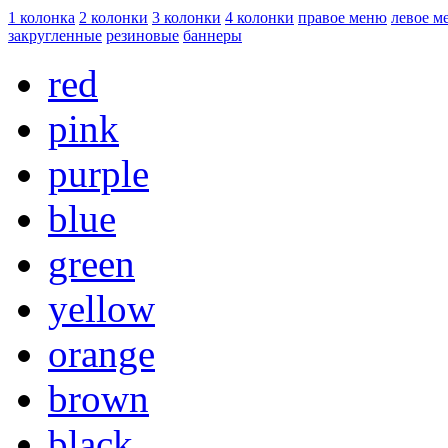
1 колонка
2 колонки
3 колонки
4 колонки
правое меню
левое м
закругленные
резиновые
баннеры
red
pink
purple
blue
green
yellow
orange
brown
black