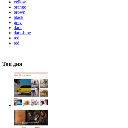
yellow
orange
brown
black
grey
dark
dark-blue
red
red
Топ дня