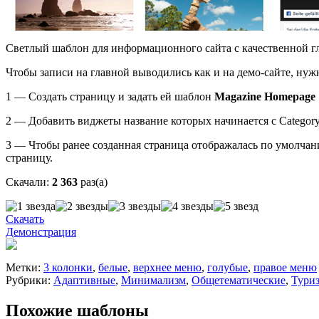
Светлый шаблон для информационного сайта с качественной г
Чтобы записи на главной выводились как и на демо-сайте, нуж
1 — Создать страницу и задать ей шаблон
Magazine Homepage
2 — Добавить виджеты название которых начинается с Category 
3 — Чтобы ранее созданная страница отображалась по умолчан
страницу.
Скачали:
2 363
раз(а)
Скачать
Демонстрация
Метки:
3 колонки
,
белые
,
верхнее меню
,
голубые
,
правое меню
Рубрики:
Адаптивные
,
Минимализм
,
Общетематические
,
Тури
Похожие шаблоны