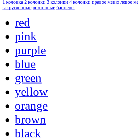
1 колонка
2 колонки
3 колонки
4 колонки
правое меню
левое м
закругленные
резиновые
баннеры
red
pink
purple
blue
green
yellow
orange
brown
black