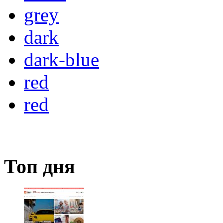
grey
dark
dark-blue
red
red
Топ дня