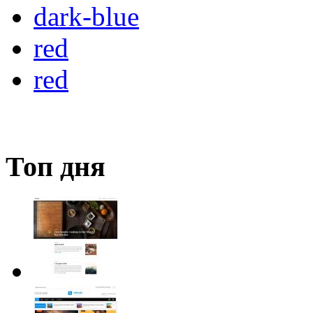
dark-blue
red
red
Топ дня