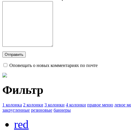
Оповещать о новых комментариях по почте
Фильтр
1 колонка
2 колонки
3 колонки
4 колонки
правое меню
левое м
закругленные
резиновые
баннеры
red