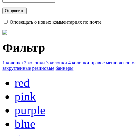
Оповещать о новых комментариях по почте
Фильтр
1 колонка
2 колонки
3 колонки
4 колонки
правое меню
левое м
закругленные
резиновые
баннеры
red
pink
purple
blue