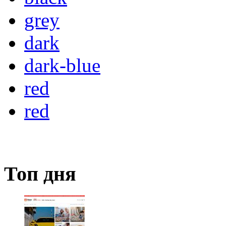
grey
dark
dark-blue
red
red
Топ дня