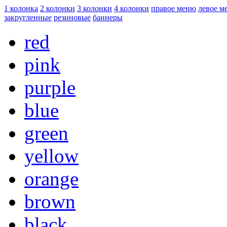
1 колонка
2 колонки
3 колонки
4 колонки
правое меню
левое м
закругленные
резиновые
баннеры
red
pink
purple
blue
green
yellow
orange
brown
black