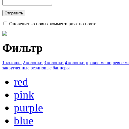
Оповещать о новых комментариях по почте
Фильтр
1 колонка
2 колонки
3 колонки
4 колонки
правое меню
левое м
закругленные
резиновые
баннеры
red
pink
purple
blue