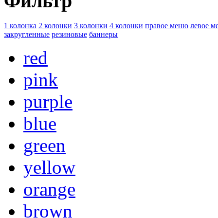
Фильтр
1 колонка
2 колонки
3 колонки
4 колонки
правое меню
левое м
закругленные
резиновые
баннеры
red
pink
purple
blue
green
yellow
orange
brown