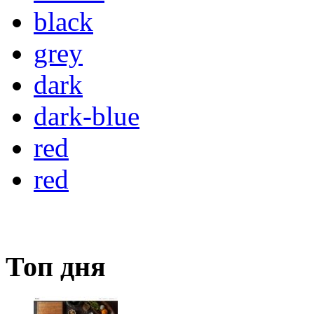
black
grey
dark
dark-blue
red
red
Топ дня