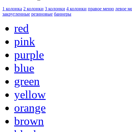
1 колонка
2 колонки
3 колонки
4 колонки
правое меню
левое м
закругленные
резиновые
баннеры
red
pink
purple
blue
green
yellow
orange
brown