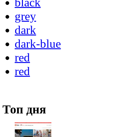
black
grey
dark
dark-blue
red
red
Топ дня