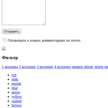
Оповещать о новых комментариях по почте
Фильтр
1 колонка
2 колонки
3 колонки
4 колонки
правое меню
левое м
red
pink
purple
blue
green
yellow
orange
brown