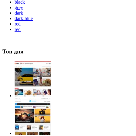
black
grey
dark
dark-blue
red
red
Топ дня