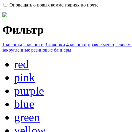
Оповещать о новых комментариях по почте
Фильтр
1 колонка
2 колонки
3 колонки
4 колонки
правое меню
левое м
закругленные
резиновые
баннеры
red
pink
purple
blue
green
yellow