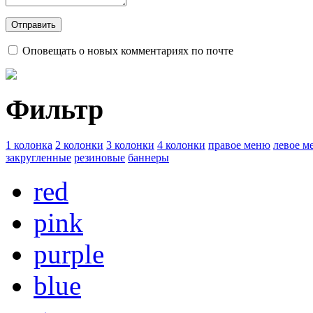
Оповещать о новых комментариях по почте
Фильтр
1 колонка
2 колонки
3 колонки
4 колонки
правое меню
левое м
закругленные
резиновые
баннеры
red
pink
purple
blue