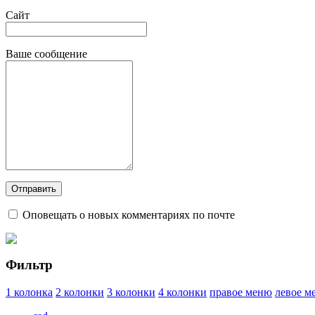
Сайт
Ваше сообщение
Оповещать о новых комментариях по почте
Фильтр
1 колонка
2 колонки
3 колонки
4 колонки
правое меню
левое м