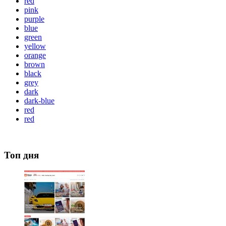
red
pink
purple
blue
green
yellow
orange
brown
black
grey
dark
dark-blue
red
red
Топ дня