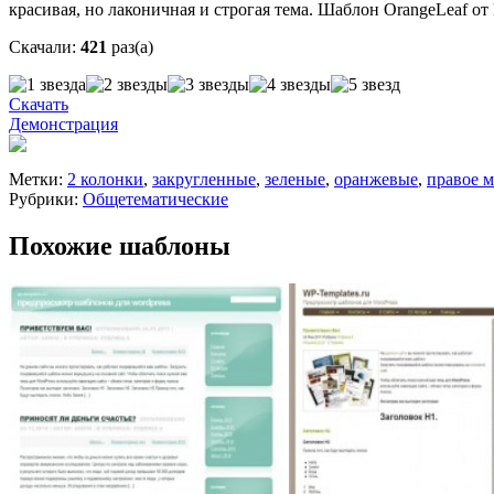
красивая, но лаконичная и строгая тема. Шаблон OrangeLeaf от 
Скачали:
421
раз(а)
Скачать
Демонстрация
Метки:
2 колонки
,
закругленные
,
зеленые
,
оранжевые
,
правое 
Рубрики:
Общетематические
Похожие шаблоны