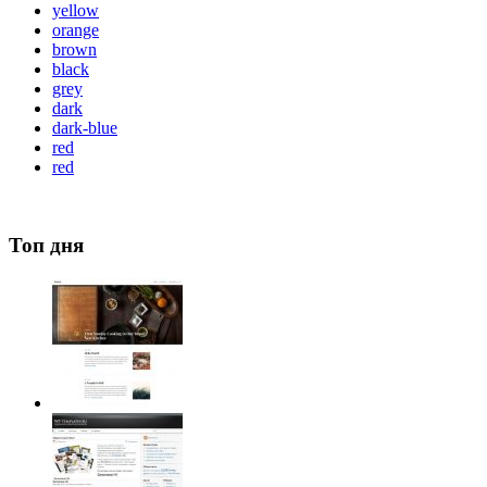
yellow
orange
brown
black
grey
dark
dark-blue
red
red
Топ дня