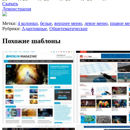
Скачать
Демонстрация
Метки:
4 колонки
,
белые
,
верхнее меню
,
левое меню
,
правое м
Рубрики:
Адаптивные
,
Общетематические
Похожие шаблоны