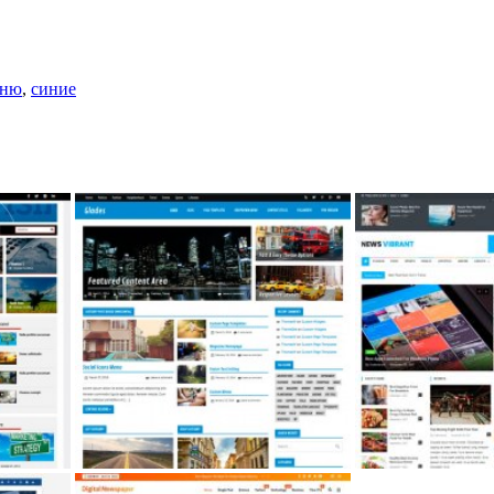
еню
,
синие