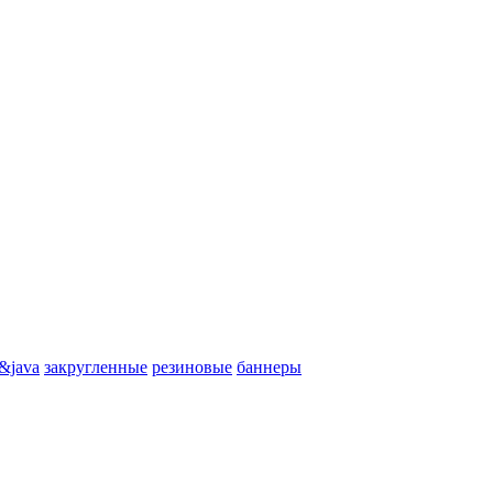
&java
закругленные
резиновые
баннеры