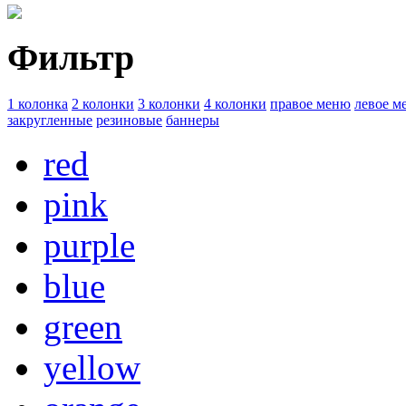
Фильтр
1 колонка
2 колонки
3 колонки
4 колонки
правое меню
левое м
закругленные
резиновые
баннеры
red
pink
purple
blue
green
yellow