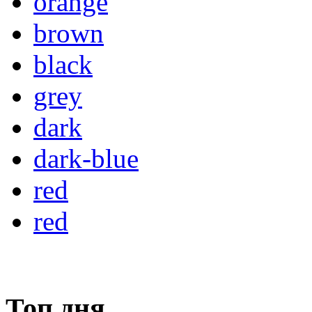
orange
brown
black
grey
dark
dark-blue
red
red
Топ дня