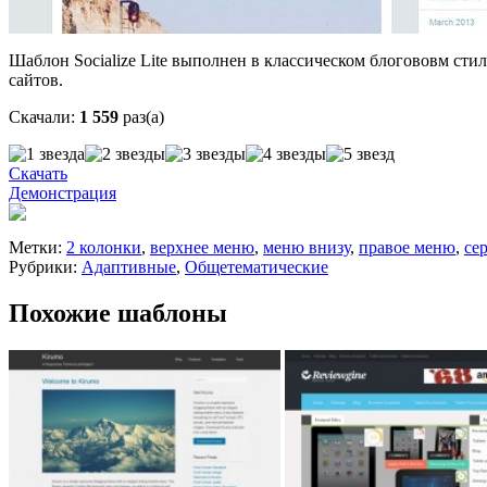
Шаблон Socialize Lite выполнен в классическом блогововм стил
сайтов.
Скачали:
1 559
раз(а)
Скачать
Демонстрация
Метки:
2 колонки
,
верхнее меню
,
меню внизу
,
правое меню
,
се
Рубрики:
Адаптивные
,
Общетематические
Похожие шаблоны