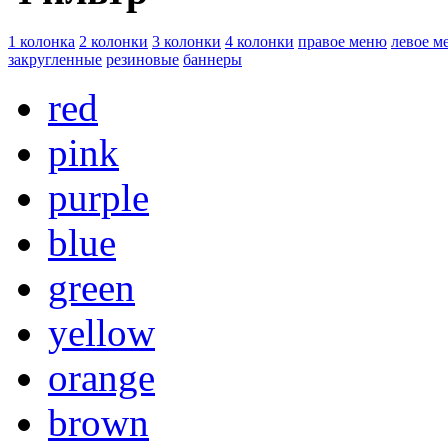
1 колонка
2 колонки
3 колонки
4 колонки
правое меню
левое м
закругленные
резиновые
баннеры
red
pink
purple
blue
green
yellow
orange
brown