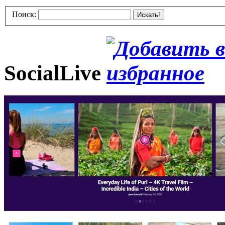
Поиск:
Искать!
SocialLive