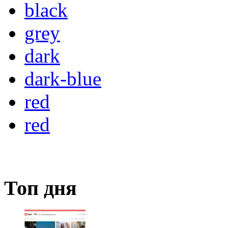
black
grey
dark
dark-blue
red
red
Топ дня