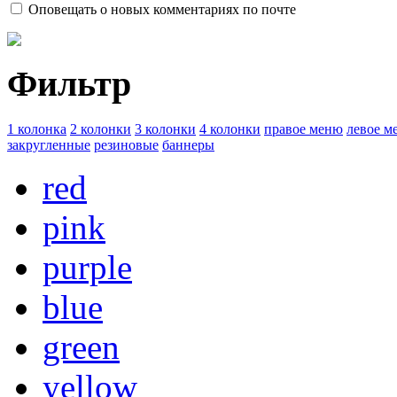
Оповещать о новых комментариях по почте
Фильтр
1 колонка
2 колонки
3 колонки
4 колонки
правое меню
левое м
закругленные
резиновые
баннеры
red
pink
purple
blue
green
yellow