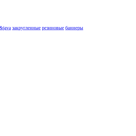
&java
закругленные
резиновые
баннеры