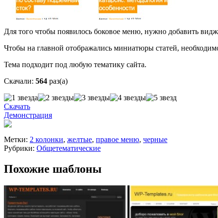
Для того чтобы появилось боковое меню, нужно добавить вид
Чтобы на главной отображались миниатюры статей, необходимо
Тема подходит под любую тематику сайта.
Скачали:
564
раз(а)
Скачать
Демонстрация
Метки:
2 колонки
,
желтые
,
правое меню
,
черные
Рубрики:
Общетематические
Похожие шаблоны