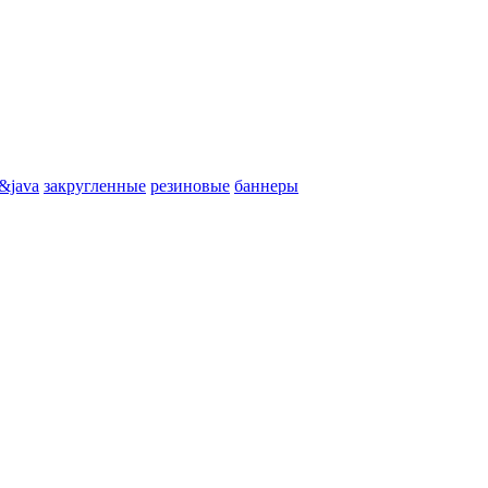
&java
закругленные
резиновые
баннеры