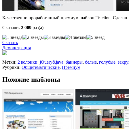
Качественно проработанный премиум шаблон Traction. Сделан 
Скачали:
2 009
раз(а)
Скачать
Демонстрация
Метки:
2 колонки
,
jQuery&java
,
баннеры
,
белые
,
голубые
,
закр
Рубрики:
Общетематические
,
Премиум
Похожие шаблоны