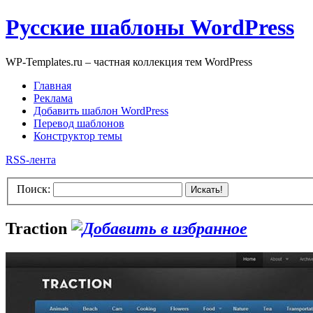
Русские шаблоны WordPress
WP-Templates.ru – частная коллекция тем WordPress
Главная
Реклама
Добавить шаблон WordPress
Перевод шаблонов
Конструктор темы
RSS-лента
Поиск:
Искать!
Traction