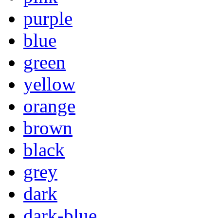
purple
blue
green
yellow
orange
brown
black
grey
dark
dark-blue