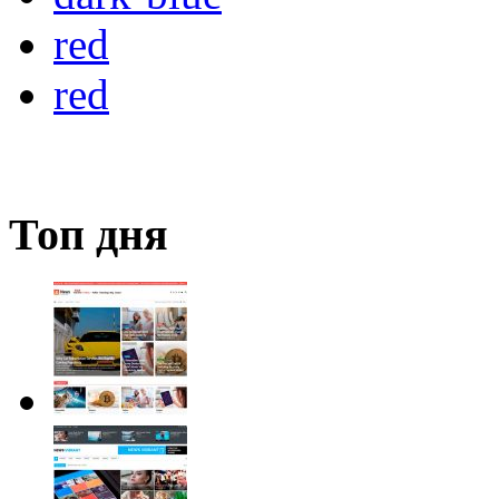
red
red
Топ дня