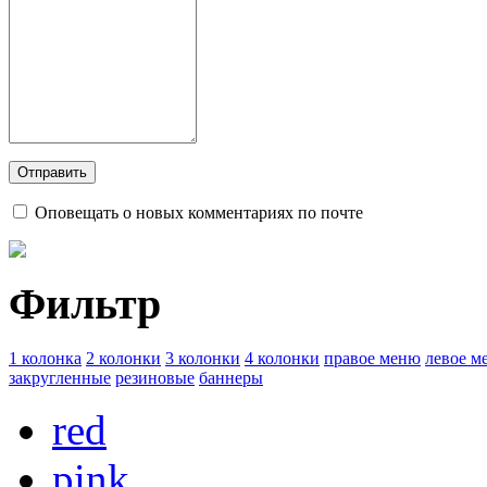
Оповещать о новых комментариях по почте
Фильтр
1 колонка
2 колонки
3 колонки
4 колонки
правое меню
левое м
закругленные
резиновые
баннеры
red
pink