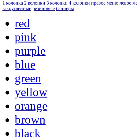
1 колонка
2 колонки
3 колонки
4 колонки
правое меню
левое м
закругленные
резиновые
баннеры
red
pink
purple
blue
green
yellow
orange
brown
black