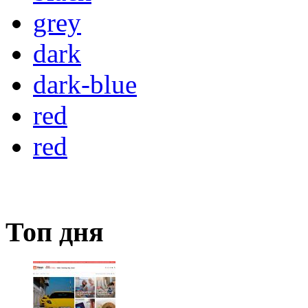
grey
dark
dark-blue
red
red
Топ дня