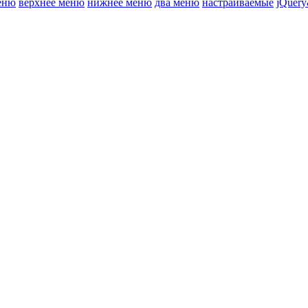
еню
верхнее меню
нижнее меню
два меню
настраиваемые
jQuery