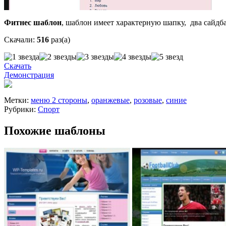
Фитнес шаблон
, шаблон имеет характерную шапку, два сайдбар
Скачали:
516
раз(а)
Скачать
Демонстрация
Метки:
меню 2 стороны
,
оранжевые
,
розовые
,
синие
Рубрики:
Спорт
Похожие шаблоны