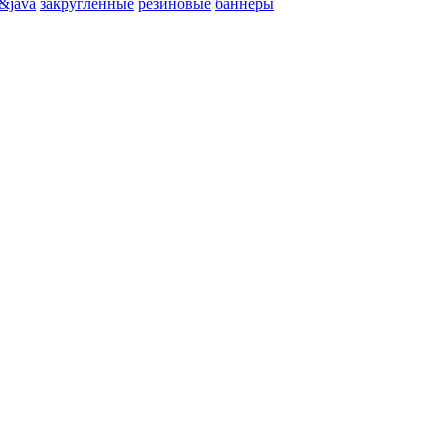
&java
закругленные
резиновые
баннеры