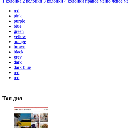
1 колонка
2 колонки
3 колонки
4 колонки
правое меню
левое м
red
pink
purple
blue
green
yellow
orange
brown
black
grey
dark
dark-blue
red
red
Топ дня