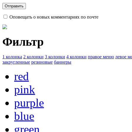
Оповещать о новых комментариях по почте
Фильтр
1 колонка
2 колонки
3 колонки
4 колонки
правое меню
левое м
закругленные
резиновые
баннеры
red
pink
purple
blue
green