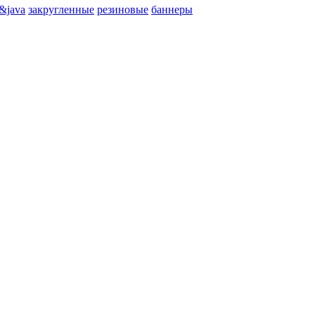
&java
закругленные
резиновые
баннеры