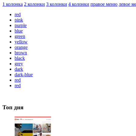
1 колонка
2 колонки
3 колонки
4 колонки
правое меню
левое м
red
pink
purple
blue
green
yellow
orange
brown
black
grey
dark
dark-blue
red
red
Топ дня