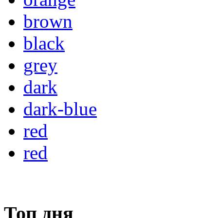
brown
black
grey
dark
dark-blue
red
red
Топ дня