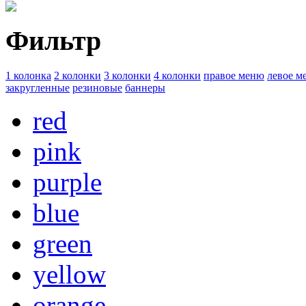
Фильтр
1 колонка
2 колонки
3 колонки
4 колонки
правое меню
левое м
закругленные
резиновые
баннеры
red
pink
purple
blue
green
yellow
orange